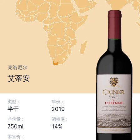
克洛尼尔
艾蒂安
类型：
年份：
半干
2019
净含量：
酒精度：
750ml
14%
零售价：