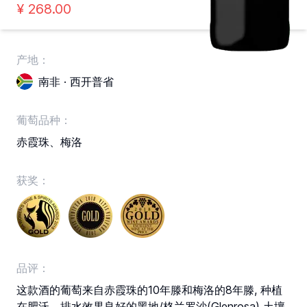
¥
268
.00
产地：
南非 · 西开普省
葡萄品种：
赤霞珠、梅洛
获奖：
品评：
这款酒的葡萄来自赤霞珠的10年滕和梅洛的8年滕, 种植
在肥沃、排水效果良好的黑地/格兰罗沙(Glenrosa) 土壤