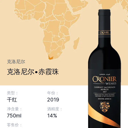
克洛尼尔
克洛尼尔•赤霞珠
类型：
年份：
干红
2019
净含量：
酒精度：
750ml
14%
零售价：