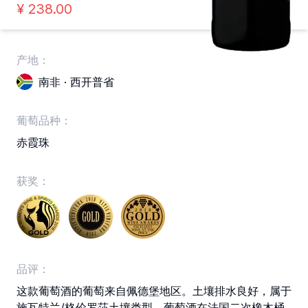
¥
238
.00
产地：
南非 · 西开普省
葡萄品种：
赤霞珠
获奖：
品评：
这款葡萄酒的葡萄来自佩德堡地区。土壤排水良好，属于
施瓦特兰/格伦罗莎土壤类型。葡萄酒在法国二次橡木桶