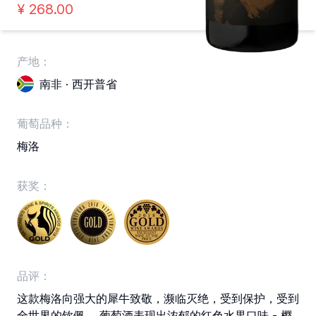
¥
268
.00
产地：
南非 · 西开普省
葡萄品种：
梅洛
获奖：
品评：
这款梅洛向强大的犀牛致敬，濒临灭绝，受到保护，受到
全世界的钦佩。 葡萄酒表现出浓郁的红色水果口味 - 樱