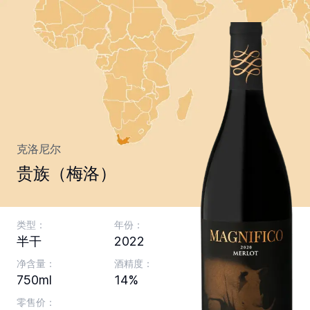
克洛尼尔
贵族（梅洛）
类型：
年份：
半干
2022
净含量：
酒精度：
750ml
14%
零售价：